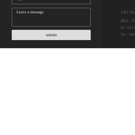
Y&T Met
地址：Feim
P.C:641
Tel：
00
submit
National unified service hotline
0086-15208428137
Copyrigh