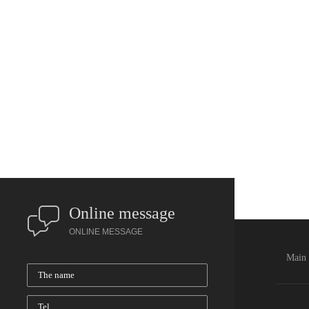
Online message
ONLINE MESSAGE
Main
*